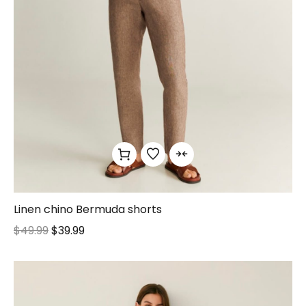
Linen chino Bermuda shorts
$
49.99
$
39.99