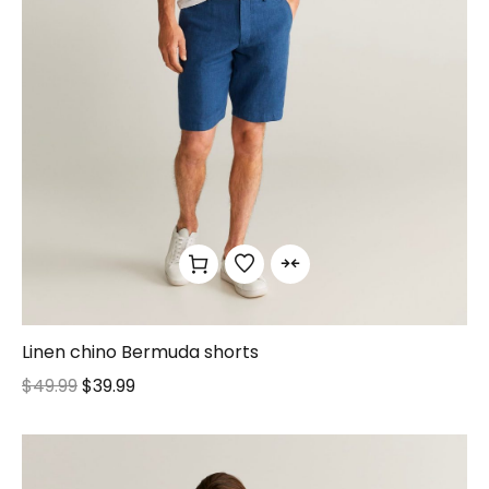
Linen chino Bermuda shorts
$
49.99
$
39.99