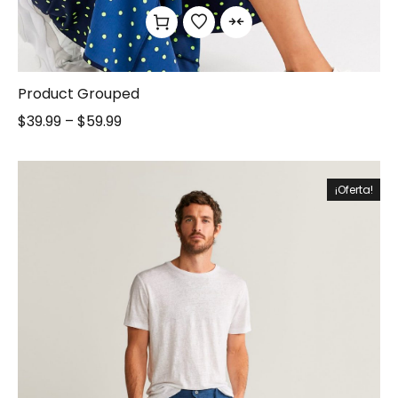
Product Grouped
$
39.99
–
$
59.99
¡Oferta!