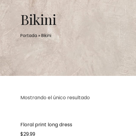
Bikini
Portada
»
Bikini
Mostrando el único resultado
Floral print long dress
$
29.99